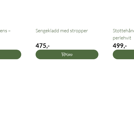
ens –
Sengekladd med stropper
Støttehån
perlehvit
475,-
499,-
Kjøp