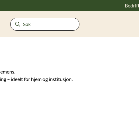
Bedrif
 demens.
g – ideelt for hjem og institusjon.