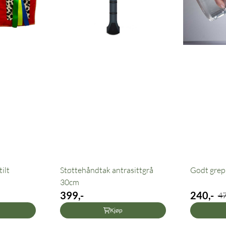
ilt
Støttehåndtak antrasittgrå
Godt grep
30cm
399,-
240,-
47
Kjøp