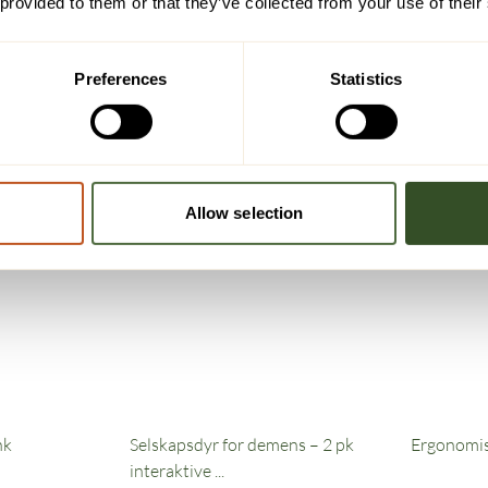
 provided to them or that they’ve collected from your use of their
Preferences
Statistics
Allow selection
nk
Selskapsdyr for demens – 2 pk
Ergonomisk
interaktive ...