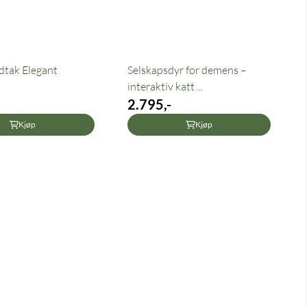
dtak Elegant
Selskapsdyr for demens –
interaktiv katt ...
2.795,-
Kjøp
Kjøp