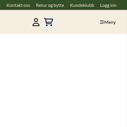
t
Kontakt oss
Retur og bytte
Kundeklubb
Logg inn
Meny