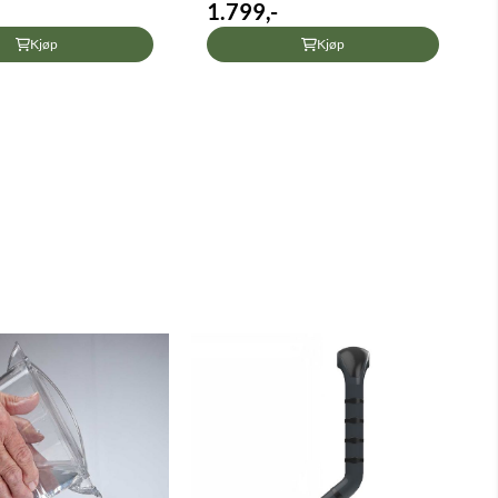
1.799,-
Kjøp
Kjøp