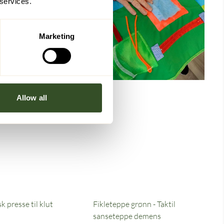
 services.
Marketing
Allow all
 presse til klut
Fikleteppe grønn - Taktil
sanseteppe demens