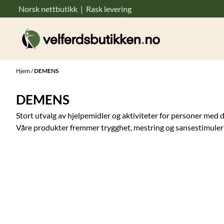
Norsk nettbutikk | Rask levering
Hopp til innhold
Hjem
/
DEMENS
DEMENS
Stort utvalg av hjelpemidler og aktiviteter for personer med
Våre produkter fremmer trygghet, mestring og sansestimulerin