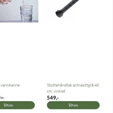
 vannkanne
Støttehåndtak antrasittgrå 40
cm, vinklet
549,-
9,-
Kjøp
Kjøp