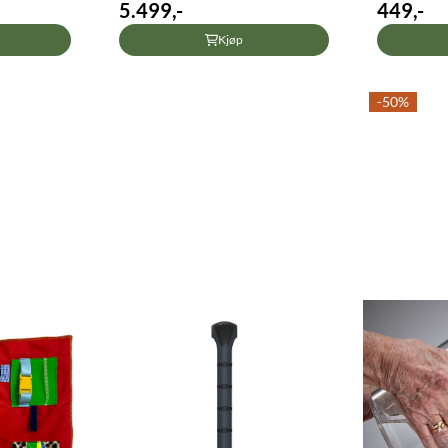
5.499,-
449,-
Kjøp
-50%