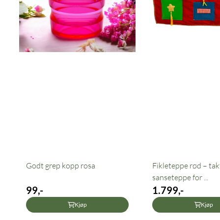
Godt grep kopp rosa
Fikleteppe rød – takt
sanseteppe for ...
99,-
1.799,-
Kjøp
Kjøp