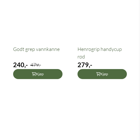
Godt grep vannkanne
Henrogrip handycup
rød
240,-
279,-
479,-
Kjøp
Kjøp