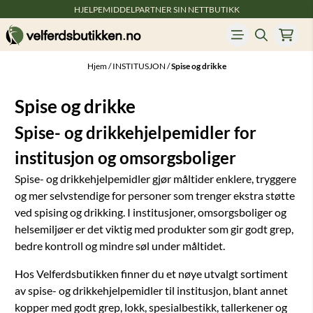
HJELPEMIDDELPARTNER SIN NETTBUTIKK
Hopp til innhold
Hjem
/
INSTITUSJON
/
Spise og drikke
Spise og drikke
Spise- og drikkehjelpemidler for
institusjon og omsorgsboliger
Spise- og drikkehjelpemidler gjør måltider enklere, tryggere
og mer selvstendige for personer som trenger ekstra støtte
ved spising og drikking. I institusjoner, omsorgsboliger og
helsemiljøer er det viktig med produkter som gir godt grep,
bedre kontroll og mindre søl under måltidet.
Hos Velferdsbutikken finner du et nøye utvalgt sortiment
av spise- og drikkehjelpemidler til institusjon, blant annet
kopper med godt grep, lokk, spesialbestikk, tallerkener og