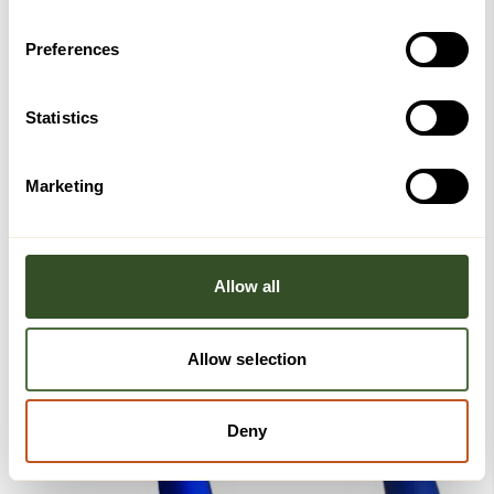
Multifunksjons
Antisklisett i 3 deler
matlagingsbrett
Preferences
1.899,-
399,-
Kjøp
Kjøp
Statistics
Marketing
Allow all
Allow selection
Deny