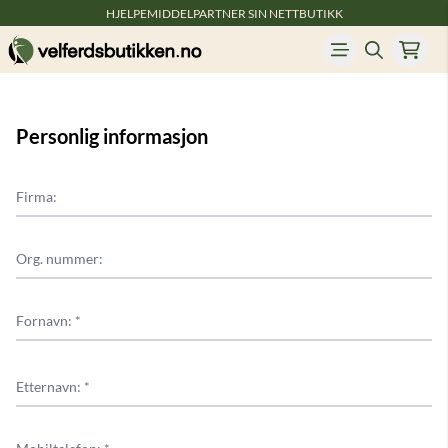
HJELPEMIDDELPARTNER SIN NETTBUTIKK
Hopp til innhold
Personlig informasjon
Firma:
Org. nummer:
Fornavn: *
Etternavn: *