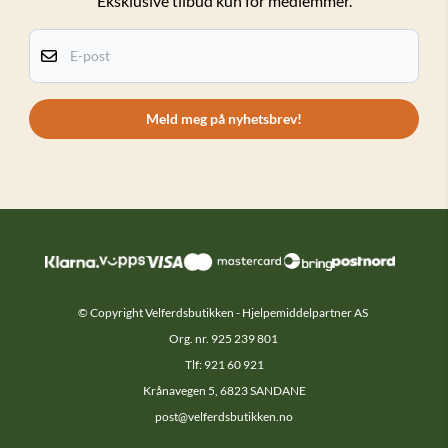
Eksklusive tilbud kun for medlemmer.
Personvern
Kundeklubb
E-post
Om oss
Kontakt oss
Meld meg på nyhetsbrev!
© Copyright Velferdsbutikken - Hjelpemiddelpartner AS
Org. nr. 925 239 801
Tlf: 921 60 921
Krånavegen 5, 6823 SANDANE
post@velferdsbutikken.no