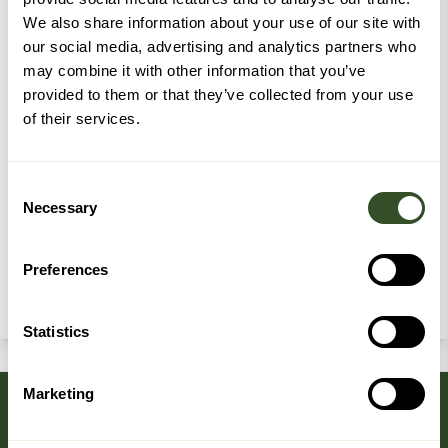
We also share information about your use of our site with
our social media, advertising and analytics partners who
Nyhetsbrev
may combine it with other information that you’ve
provided to them or that they’ve collected from your use
Meld deg på nyhetsbrevet vårt for å få oppdateringer fra oss.
of their services.
Consent
Necessary
Selection
Jeg ønsker å bli medlem i kundeklubben og
godkjenner
vilkårene
Preferences
Statistics
Marketing
Følg oss på sosiale medier