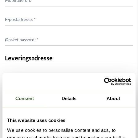
Mobiltelefon: *
E-postadresse: *
Ønsket passord: *
Leveringsadresse
Adresse: *
Postnummer: *
Consent
Details
About
Poststed: *
This website uses cookies
We use cookies to personalise content and ads, to
Land: *
provide social media features and to analyse our traffic.