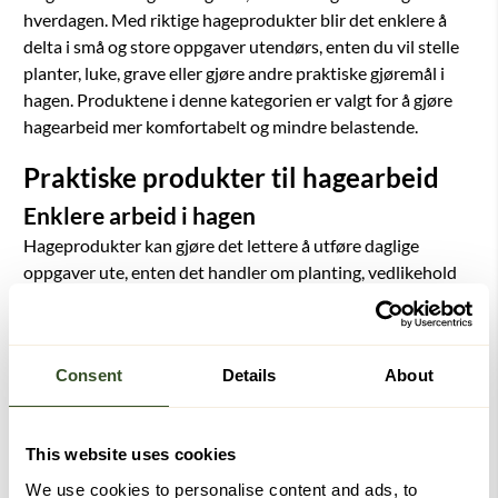
hverdagen. Med riktige hageprodukter blir det enklere å
delta i små og store oppgaver utendørs, enten du vil stelle
planter, luke, grave eller gjøre andre praktiske gjøremål i
hagen. Produktene i denne kategorien er valgt for å gjøre
hagearbeid mer komfortabelt og mindre belastende.
Praktiske produkter til hagearbeid
Enklere arbeid i hagen
Hageprodukter kan gjøre det lettere å utføre daglige
oppgaver ute, enten det handler om planting, vedlikehold
eller annet hagearbeid. Dette kan bidra til at flere kan
fortsette med aktiviteter de trives med.
Mindre belastning i hverdagen
Consent
Details
About
Gode produkter til hagearbeid kan bidra til bedre
arbeidsstilling og mindre belastning ved bruk. Det gjør
This website uses cookies
uteaktiviteter mer behagelige og enklere å gjennomføre.
We use cookies to personalise content and ads, to