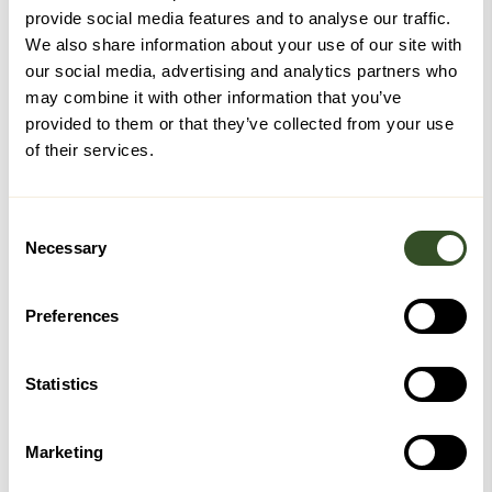
Mer glede og aktivitet utendørs
provide social media features and to analyse our traffic.
Når hagearbeid blir enklere, blir det også lettere å være
We also share information about your use of our site with
aktiv ute og holde på med oppgaver som gir trivsel og
our social media, advertising and analytics partners who
mestring.
may combine it with other information that you’ve
provided to them or that they’ve collected from your use
Derfor er hageprodukter nyttige
of their services.
Bedre komfort ved uteaktiviteter
Riktige produkter kan gjøre det mer komfortabelt å delta i
Consent
hagearbeid og andre aktiviteter utendørs.
Necessary
Selection
Enklere å fortsette med det du liker
Praktiske løsninger gjør det lettere å holde på med
Preferences
hagearbeid også når styrke eller bevegelighet er redusert.
Mer selvstendighet i hverdagen
Statistics
Når oppgavene blir enklere å gjennomføre, kan mange klare
mer selv og oppleve større mestring i daglige rutiner.
Marketing