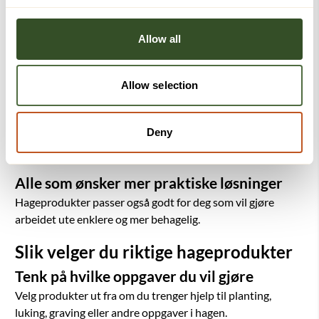
Hvem passer produktene for?
Eldre
Allow all
Mange eldre har nytte av hageprodukter som gjør
uteaktiviteter enklere og mindre belastende.
Allow selection
Personer med nedsatt styrke eller
bevegelighet
Deny
For deg som ønsker bedre tilrettelegging i hagen, kan slike
produkter bidra til en mer komfortabel hverdag.
Alle som ønsker mer praktiske løsninger
Hageprodukter passer også godt for deg som vil gjøre
arbeidet ute enklere og mer behagelig.
Slik velger du riktige hageprodukter
Tenk på hvilke oppgaver du vil gjøre
Velg produkter ut fra om du trenger hjelp til planting,
luking, graving eller andre oppgaver i hagen.