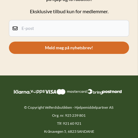
Salgsbetingelser
Eksklusive tilbud kun for medlemmer.
Personvern
Kundeklubb
E-post
Om oss
Kontakt oss
Meld meg på nyhetsbrev!
© Copyright Velferdsbutikken - Hjelpemiddelpartner AS
Org. nr. 925 239 801
Tlf: 921 60 921
Krånavegen 5, 6823 SANDANE