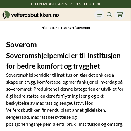
HJELPEMIDDELPARTNER SIN NETTBUTIKK
Hopp til innhold
Hjem
/
INSTITUSJON
/
Soverom
Soverom
Soveromshjelpemidler til institusjon
for bedre komfort og trygghet
Soveromshjelpemidler til institusjon gjør det enklere å
skape en trygg, komfortabel og mer funksjonell hverdag på
soverommet. Produktene i denne kategorien er utviklet for
å gi bedre støtte, enklere forflytning i seng og økt
beskyttelse av madrass og sengeutstyr. Hos
Velferdsbutikken finner du blant annet glidelaken,
sengekladd, madrassbeskyttelse og
posisjoneringshjelpemidler til bruk i institusjon og omsorg.