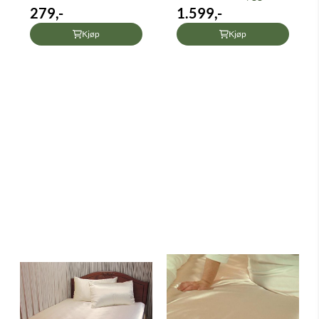
279,-
sittekant
1.599,-
Kjøp
Kjøp