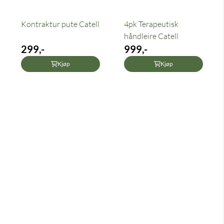
Kontraktur pute Catell
4pk Terapeutisk
håndleire Catell
299,-
999,-
Kjøp
Kjøp