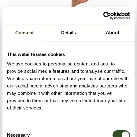
Consent
Details
About
This website uses cookies
We use cookies to personalise content and ads, to
provide social media features and to analyse our traffic.
We also share information about your use of our site with
our social media, advertising and analytics partners who
may combine it with other information that you’ve
Terapeutisk
Terapeutisk
provided to them or that they’ve collected from your use
skumgummiball -
skumgummiball - Hard
of their services.
Medium
159,-
159,-
Kjøp
Kjøp
Consent
Necessary
Selection