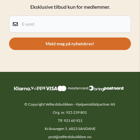
Eksklusive tilbud kun for medlemmer.
Personvern
Kundeklubb
E-post
Om oss
Kontakt oss
Meld meg på nyhetsbrev!
© Copyright Velferdsbutikken - Hjelpemiddelpartner AS
Org. nr. 925 239 801
Tlf: 921 60 921
Krånavegen 5, 6823 SANDANE
post@velferdsbutikken.no