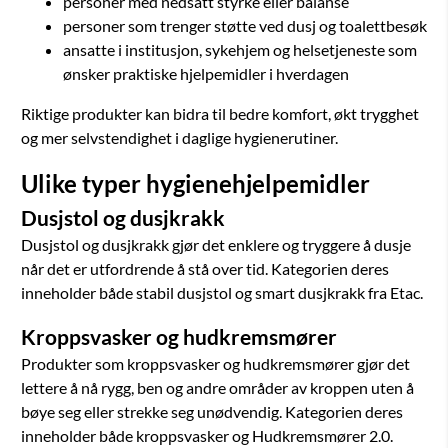
personer med nedsatt styrke eller balanse
personer som trenger støtte ved dusj og toalettbesøk
ansatte i institusjon, sykehjem og helsetjeneste som
ønsker praktiske hjelpemidler i hverdagen
Riktige produkter kan bidra til bedre komfort, økt trygghet
og mer selvstendighet i daglige hygienerutiner.
Ulike typer hygienehjelpemidler
Dusjstol og dusjkrakk
Dusjstol og dusjkrakk gjør det enklere og tryggere å dusje
når det er utfordrende å stå over tid. Kategorien deres
inneholder både stabil dusjstol og smart dusjkrakk fra Etac.
Kroppsvasker og hudkremsmører
Produkter som kroppsvasker og hudkremsmører gjør det
lettere å nå rygg, ben og andre områder av kroppen uten å
bøye seg eller strekke seg unødvendig. Kategorien deres
inneholder både kroppsvasker og Hudkremsmører 2.0.