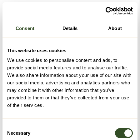
Consent
Details
About
This website uses cookies
We use cookies to personalise content and ads, to
provide social media features and to analyse our traffic.
Hårvask i seng
Mjukis toalettsete
We also share information about your use of our site with
Etac
our social media, advertising and analytics partners who
499,-
1.999,-
may combine it with other information that you’ve
Kjøp
Kjøp
provided to them or that they’ve collected from your use
of their services.
-60%
Consent
Necessary
Selection