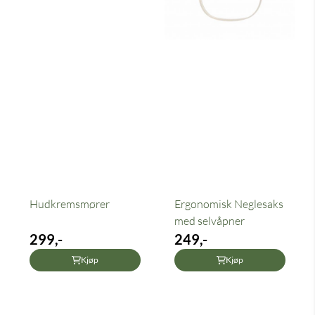
Hudkremsmører
Ergonomisk Neglesaks
med selvåpner
299,-
249,-
Kjøp
Kjøp