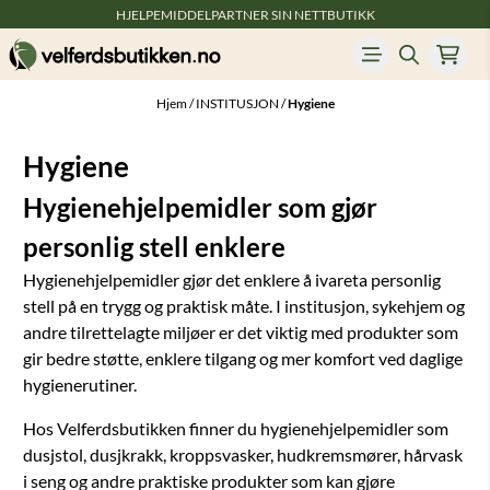
HJELPEMIDDELPARTNER SIN NETTBUTIKK
Hopp til innhold
Hjem
/
INSTITUSJON
/
Hygiene
Hygiene
Hygienehjelpemidler som gjør
personlig stell enklere
Hygienehjelpemidler gjør det enklere å ivareta personlig
stell på en trygg og praktisk måte. I institusjon, sykehjem og
andre tilrettelagte miljøer er det viktig med produkter som
gir bedre støtte, enklere tilgang og mer komfort ved daglige
hygienerutiner.
Hos Velferdsbutikken finner du hygienehjelpemidler som
dusjstol, dusjkrakk, kroppsvasker, hudkremsmører, hårvask
i seng og andre praktiske produkter som kan gjøre