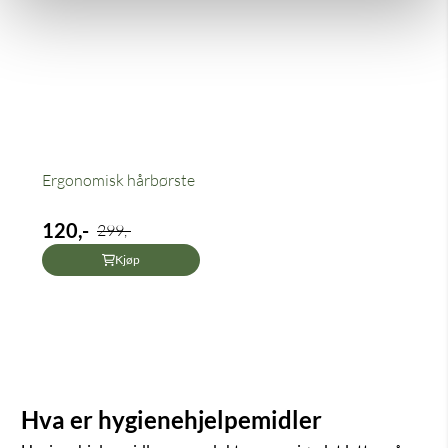
Ergonomisk hårbørste
120,-
299,-
Kjøp
Hva er hygienehjelpemidler