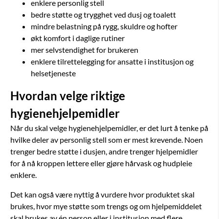
enklere personlig stell
bedre støtte og trygghet ved dusj og toalett
mindre belastning på rygg, skuldre og hofter
økt komfort i daglige rutiner
mer selvstendighet for brukeren
enklere tilrettelegging for ansatte i institusjon og
helsetjeneste
Hvordan velge riktige
hygienehjelpemidler
Når du skal velge hygienehjelpemidler, er det lurt å tenke på
hvilke deler av personlig stell som er mest krevende. Noen
trenger bedre støtte i dusjen, andre trenger hjelpemidler
for å nå kroppen lettere eller gjøre hårvask og hudpleie
enklere.
Det kan også være nyttig å vurdere hvor produktet skal
brukes, hvor mye støtte som trengs og om hjelpemiddelet
skal brukes av én person eller i institusjon med flere