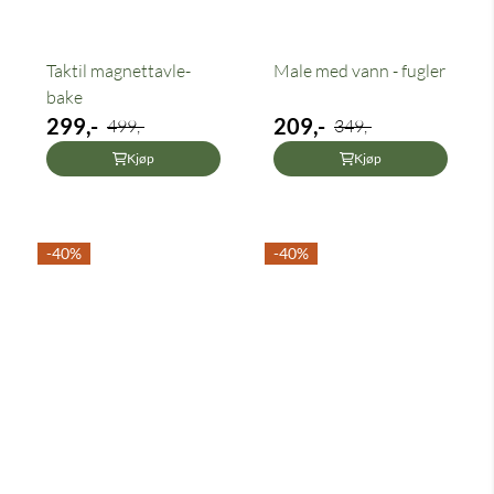
Taktil magnettavle-
Male med vann - fugler
bake
299,-
209,-
499,-
349,-
Kjøp
Kjøp
-40%
-40%