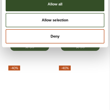
Allow all
Allow selection
Fikleforkle - Taktil
Taktil magnettavle-
fikleforkle demens
verktøy
Deny
1.499,-
299,-
499,-
Kjøp
Kjøp
-40%
-40%