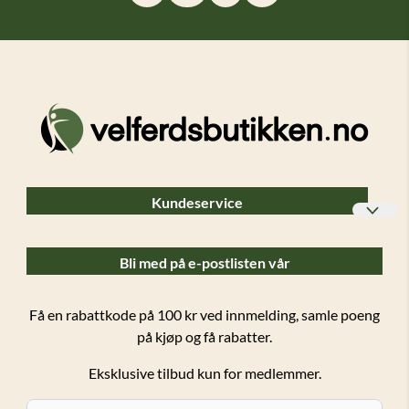
Kundeservice
Bedriftskunder
Bli med på e-postlisten vår
Ofte stilte spørsmål (FAQ)
Forsendelser og retur
Få en rabattkode på 100 kr ved innmelding, samle poeng
på kjøp og få rabatter.
Salgsbetingelser
Eksklusive tilbud kun for medlemmer.
Personvern
Kundeklubb
E-post