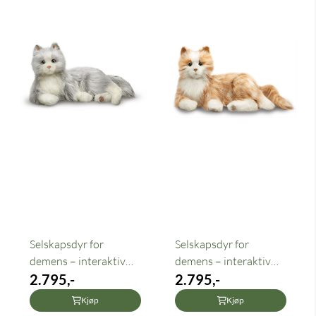
Selskapsdyr for
Selskapsdyr for
demens – interaktiv
demens – interaktiv
katt ...
2.795,-
katt ...
2.795,-
Kjøp
Kjøp