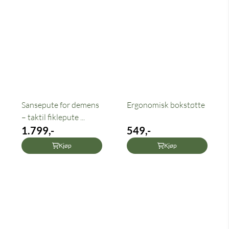
Sansepute for demens
Ergonomisk bokstøtte
– taktil fiklepute ...
1.799,-
549,-
Kjøp
Kjøp