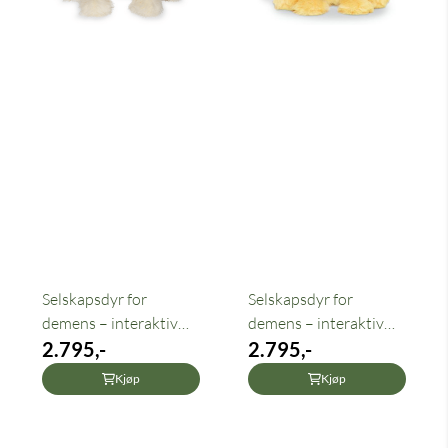
Selskapsdyr for
Selskapsdyr for
demens – interaktiv
demens – interaktiv
hund ...
2.795,-
hund ...
2.795,-
Kjøp
Kjøp