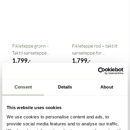
Fikleteppe grønn -
Fikleteppe rød – taktilt
Taktil sanseteppe
sanseteppe for ...
demens
1.799,-
1.799,-
Kjøp
Kjøp
Consent
Details
About
-40%
This website uses cookies
We use cookies to personalise content and ads, to
provide social media features and to analyse our traffic.