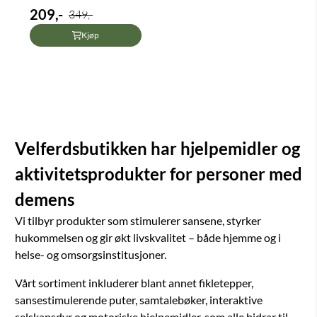
209,-
349,-
Kjøp
Velferdsbutikken har hjelpemidler og
aktivitetsprodukter for personer med
demens
Vi tilbyr produkter som stimulerer sansene, styrker
hukommelsen og gir økt livskvalitet – både hjemme og i
helse- og omsorgsinstitusjoner.
Vårt sortiment inkluderer blant annet fikletepper,
sansestimulerende puter, samtalebøker, interaktive
selskapsdyr og motoriske hjelpemidler, som alle bidrar til