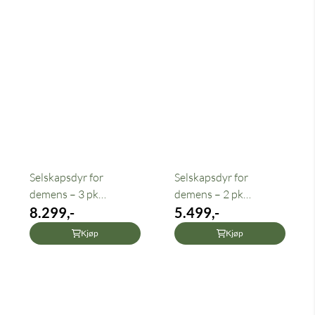
Selskapsdyr for
Selskapsdyr for
demens – 3 pk
demens – 2 pk
interaktive ...
8.299,-
interaktive ...
5.499,-
Kjøp
Kjøp