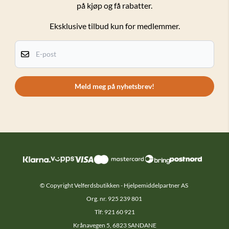
på kjøp og få rabatter.
Salgsbetingelser
Eksklusive tilbud kun for medlemmer.
Personvern
Kundeklubb
E-post
Om oss
Kontakt oss
Meld meg på nyhetsbrev!
© Copyright Velferdsbutikken - Hjelpemiddelpartner AS
Org. nr. 925 239 801
Tlf: 921 60 921
Krånavegen 5, 6823 SANDANE