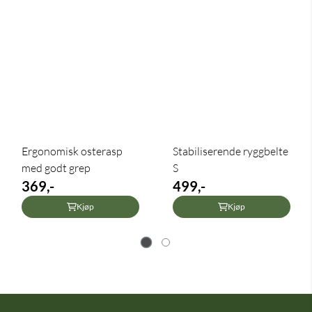
Ergonomisk osterasp
Stabiliserende ryggbelte
med godt grep
S
369,-
499,-
Kjøp
Kjøp