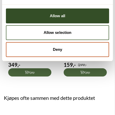
Allow all
Allow selection
Deny
Lindrende Hodepine-og
Kuldegel med Aloe Vera
migrene pannebånd
349,-
159,-
199,-
Kjøp
Kjøp
Kjøpes ofte sammen med dette produktet