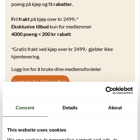
poeng på kjøp og få
rabatter
.
Fri frakt
på kjøp over kr 2499,-*
Eksklusive tilbud
kun for medlemmer
4000 poeng = 200 kr rabatt
*Gratis frakt ved kjøp over kr 2499,- gjelder ikke
hjemlevering.
Logg inn for å bruke dine medlemsfordeler
Logg inn for å bli medlem
Consent
Details
About
Kanskje du også vil like disse
-20%
This website uses cookies
We use cookies to personalise content and ads, to