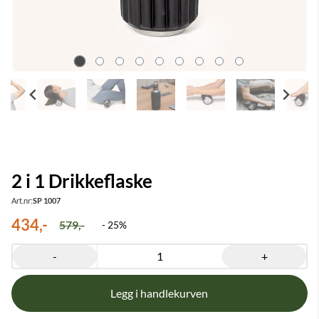
2 i 1 Drikkeflaske
Art.nr:
SP 1007
434,-
579,-
- 25%
-
+