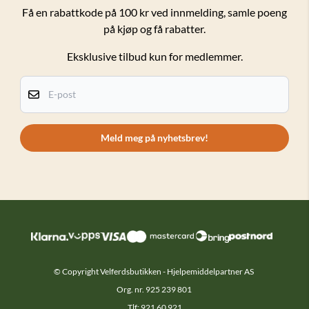
Forsendelser og retur
Få en rabattkode på 100 kr ved innmelding, samle poeng
på kjøp og få rabatter.
Salgsbetingelser
Eksklusive tilbud kun for medlemmer.
Personvern
Kundeklubb
E-post
Om oss
Kontakt oss
Meld meg på nyhetsbrev!
© Copyright Velferdsbutikken - Hjelpemiddelpartner AS
Org. nr. 925 239 801
Tlf: 921 60 921