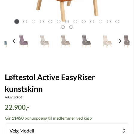
Løftestol Active EasyRiser
kunstskinn
Art.nr:
SG 06
22.900,-
Gir
11450
bonuspoeng til medlemmer ved kjøp
Velg Modell