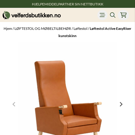
HJELPEMIDDELPARTNER SIN NETTBUTIKK
Hopp til innhold
Hjem
/
LØFTESTOL OG MØBELTILBEHØR
/
Løftestol
/
Løftestol Active EasyRiser
kunstskinn