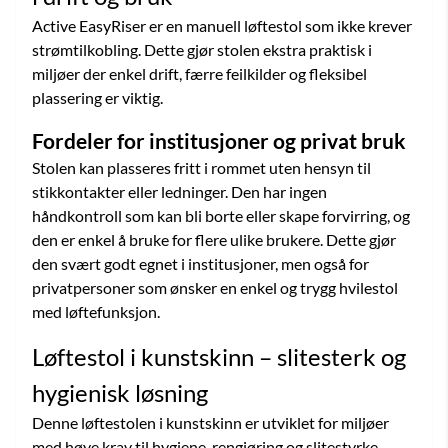
Active EasyRiser er en manuell løftestol som ikke krever
strømtilkobling. Dette gjør stolen ekstra praktisk i
miljøer der enkel drift, færre feilkilder og fleksibel
plassering er viktig.
Fordeler for institusjoner og privat bruk
Stolen kan plasseres fritt i rommet uten hensyn til
stikkontakter eller ledninger. Den har ingen
håndkontroll som kan bli borte eller skape forvirring, og
den er enkel å bruke for flere ulike brukere. Dette gjør
den svært godt egnet i institusjoner, men også for
privatpersoner som ønsker en enkel og trygg hvilestol
med løftefunksjon.
Løftestol i kunstskinn – slitesterk og
hygienisk løsning
Denne løftestolen i kunstskinn er utviklet for miljøer
med høye krav til hygiene, rengjøring og slitestyrke.