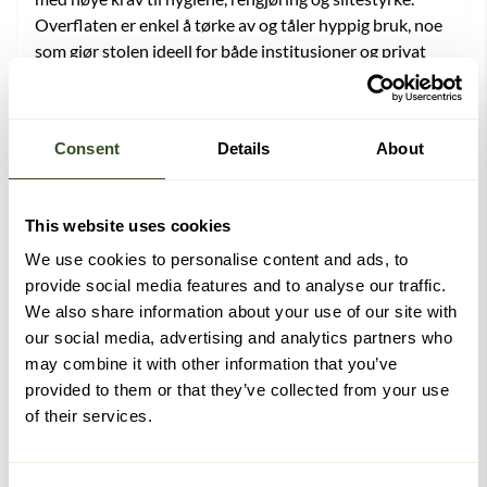
Overflaten er enkel å tørke av og tåler hyppig bruk, noe
som gjør stolen ideell for både institusjoner og privat
bruk.
Kunstskinn er et populært valg i sykehjem,
omsorgsboliger og behandlingsmiljøer, samtidig som det
Consent
Details
About
er et praktisk og lettstelt alternativ i hjemmet. Det gir en
slitesterk, hygienisk og vedlikeholdsvennlig stol som
holder seg pen over tid.
This website uses cookies
We use cookies to personalise content and ads, to
Justerbar løftestol som kan tilpasses
provide social media features and to analyse our traffic.
ulike behov
We also share information about your use of our site with
our social media, advertising and analytics partners who
Active EasyRiser er utviklet for å kunne tilpasses
may combine it with other information that you’ve
brukeren over tid, noe som gjør den til en fleksibel
provided to them or that they’ve collected from your use
investering både for institusjoner og private.
of their services.
Smarte justeringsmuligheter
Stolen har justerbar sittehøyde uten behov for verktøy.