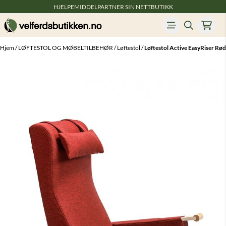
HJELPEMIDDELPARTNER SIN NETTBUTIKK
Hopp til innhold
Hjem
/
LØFTESTOL OG MØBELTILBEHØR
/
Løftestol
/
Løftestol Active EasyRiser Rød