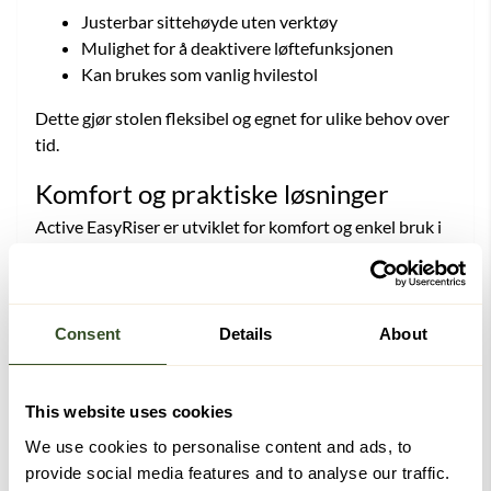
Justerbar sittehøyde uten verktøy
Mulighet for å deaktivere løftefunksjonen
Kan brukes som vanlig hvilestol
Dette gjør stolen fleksibel og egnet for ulike behov over
tid.
Komfort og praktiske løsninger
Active EasyRiser er utviklet for komfort og enkel bruk i
hverdagen. Den har lav egenvekt på kun 22 kg,
avtakbart og vaskbart trekk (60 grader), samt mulighet
for å bytte stoff ved behov.
Consent
Details
About
To størrelser for optimal passform
Stolen leveres i to størrelser – Standard og Small
This website uses cookies
(tilpasset personer under 160 cm) – for å sikre riktig
sittestilling og optimal komfort.
We use cookies to personalise content and ads, to
provide social media features and to analyse our traffic.
Tilbehør og tilpasninger