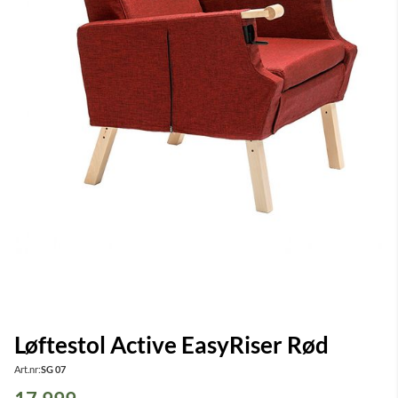
Løftestol Active EasyRiser Rød
Art.nr:
SG 07