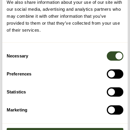
We also share information about your use of our site with
Stolen kan tilpasses ytterligere med:
our social media, advertising and analytics partners who
may combine it with other information that you’ve
Inkontinenstrekk
provided to them or that they’ve collected from your use
Fotskammel i samme farge
of their services.
Nakkepute
Ledsagermontert aktivering
Consent
Bestillingsvare
Necessary
Selection
Dette produktet er spesialbestilt og produseres etter
dine spesifikasjoner. Det kan derfor ikke returneres og
Preferences
kan ha noe lengre leveringstid.
Frakt og levering
Statistics
Fast frakt kr 1499 med levering helt hjem til deg.
Har du spørsmål
Marketing
Har du spørsmål eller ønsker veiledning? Ring oss gjerne
for en hyggelig prat på telefon 921 60 921.