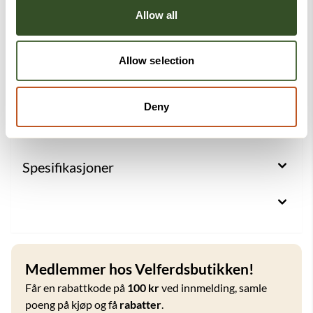
Allow all
En løftestol som gir økt
selvstendighet
Allow selection
Active EasyRiser er mer enn en stol – den gir brukeren
mulighet til å klare seg selv i hverdagen. En enkel og
trygg løsning som gir økt frihet, mestring og livskvalitet.
Deny
Spesifikasjoner
Medlemmer hos Velferdsbutikken!
Får en rabattkode på
100 kr
ved innmelding, samle
poeng på kjøp og få
rabatter
.