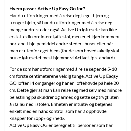
Hvem passer Active Up Easy Go for?
Har du utfordringer med å reise deg i eget hjem og
trenger hjelp, så har du utfordringer med å reise deg
mange andre steder også. Active Up løftesete kan ikke
erstatte din ordinære løftestol, men er et kjærkomment
portabelt hjelpemiddel andre steder i huset eller når
man er utenfor eget hjem (for de som hovedsakelig skal
bruke løftesetet mest hjemme vi Active Up standard).
For de som har utfordringer med å reise seg er de 5-10
cm første centimeterene veldig tunge. Active Up Eaqsy
GO løfter i 4 omganger og har en løftehøyde på hele 20
cm. Dette gjør at man kan reise seg med selv med mindre
belastning på skuldrer og armer, og sette seg trygt uten
å «falle» ned i stolen. Enheten er intuitiv og betjenes
enkelt med en håndkontroll som har 2 opphøyde
knapper for «opp» og «ned».
Active Up Easy OG er beregnet til personer som har