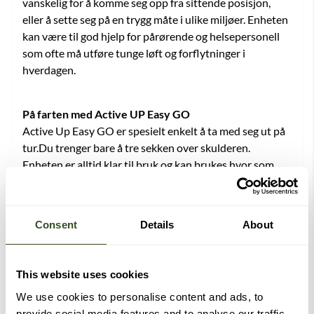
vanskelig for å komme seg opp fra sittende posisjon,
eller å sette seg på en trygg måte i ulike miljøer. Enheten
kan være til god hjelp for pårørende og helsepersonell
som ofte må utføre tunge løft og forflytninger i
hverdagen.
På farten med Active UP Easy GO
Active Up Easy GO er spesielt enkelt å ta med seg ut på
tur.Du trenger bare å tre sekken over skulderen.
Enheten er alltid klar til bruk og kan brukes hvor som
helst uten noen form for montering. Det medfølger en
sekk som enkelt kan bæres med på skuldrene.
Enheten har et oppladbart batteri uavhengig av
Consent
Details
About
muligheter for strøm.
Ved hjelp av en håndkontroll kan man selv bestemme
hvor mye hjelp du ønsker for å kunne reise eller sette
This website uses cookies
deg på en trygg måte. Løftesystemet har 4 ulike
We use cookies to personalise content and ads, to
posisjoner, og gir mulighet for ulike posisjoner for
provide social media features and to analyse our traffic.