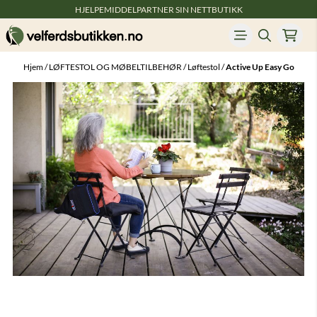
HJELPEMIDDELPARTNER SIN NETTBUTIKK
Hopp til innhold
Hjem
/
LØFTESTOL OG MØBELTILBEHØR
/
Løftestol
/
Active Up Easy Go