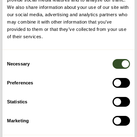
oppreising, eller ulike sittestillinger.
We also share information about your use of our site with
Med en egenvekt på kun 3 kilo inkludert batteri, lader,
our social media, advertising and analytics partners who
bæreveske med stropp og løfteenheten kan den enkelt
may combine it with other information that you’ve
fraktes med hvor som helst.
provided to them or that they’ve collected from your use
Fordeler med Active Up Easy GO
of their services.
Enkelt å ta med seg overalt
Enkel å bruke, og ingen behov for montering
Hjelper de som har utfordringer med å reise eller seg
Consent
Necessary
sette seg på en trygg måte
Selection
Kan brukes overalt, når som helst
Blir levert med en sekk som gjør den enkel å
Preferences
transportere når du er på farten
Hjelper brukere opp til 120 kg
Standardtilbehør:
Statistics
1. Oppladbart batteri
2. Batteri lader
Marketing
3. Vaskbart trekk
4. Portable sekk