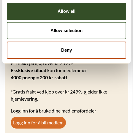
Allow all
Allow selection
Medlemmer hos Velferdsbutikken!
Får en rabattkode på
100 kr
ved innmelding, samle
poeng på kjøp og få
rabatter
.
Deny
Fri frakt
på kjøp over kr 2499,-*
Eksklusive tilbud
kun for medlemmer
4000 poeng = 200 kr rabatt
*Gratis frakt ved kjøp over kr 2499,- gjelder ikke
hjemlevering.
Logg inn for å bruke dine medlemsfordeler
Logg inn for å bli medlem