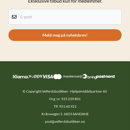
Eksklusive tilbud kun for medlemmer.
Personvern
Kundeklubb
E-post
Om oss
Kontakt oss
Meld meg på nyhetsbrev!
© Copyright Velferdsbutikken - Hjelpemiddelpartner AS
Org. nr. 925 239 801
Tlf: 921 60 921
Krånavegen 5, 6823 SANDANE
post@velferdsbutikken.no