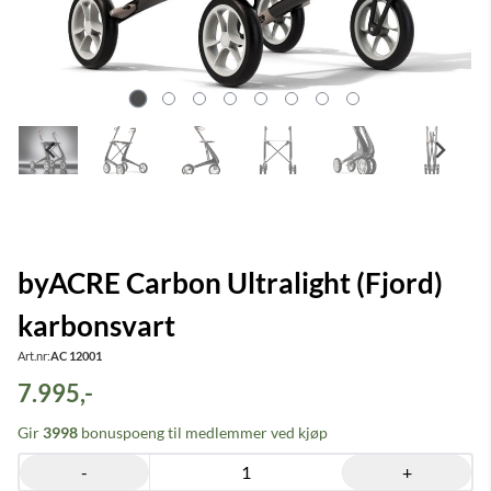
byACRE Carbon Ultralight (Fjord)
karbonsvart
Art.nr:
AC 12001
7.995,-
Gir
3998
bonuspoeng til medlemmer ved kjøp
-
+