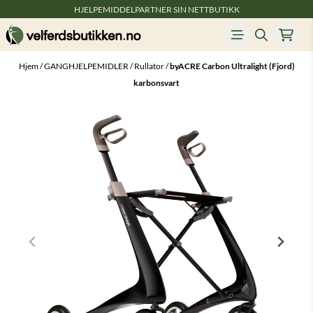
HJELPEMIDDELPARTNER SIN NETTBUTIKK
Hopp til innhold
Hjem
/
GANGHJELPEMIDLER
/
Rullator
/
byACRE Carbon Ultralight (Fjord)
karbonsvart