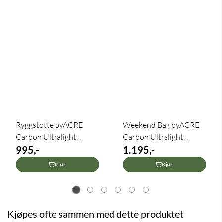
Ryggstøtte byACRE
Weekend Bag byACRE
Carbon Ultralight
Carbon Ultralight
(Fjord)
995,-
(Fjord) og ...
1.195,-
Kjøp
Kjøp
Kjøpes ofte sammen med dette produktet