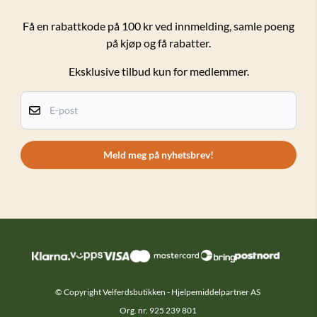
Forsendelser og retur
Få en rabattkode på 100 kr ved innmelding, samle poeng
på kjøp og få rabatter.
Salgsbetingelser
Eksklusive tilbud kun for medlemmer.
Personvern
Kundeklubb
E-post
Om oss
Kontakt oss
Meld meg på nyhetsbrev!
© Copyright Velferdsbutikken - Hjelpemiddelpartner AS
Org. nr. 925 239 801