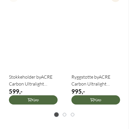
Stokkeholder byACRE
Ryggstøtte byACRE
Carbon Ultralight
Carbon Ultralight
(Fjord) og ...
599,-
(Fjord)
995,-
Kjøp
Kjøp