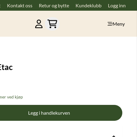
t
Kontakt oss
Retur og bytte
Kundeklubb
Logg inn
Meny
Etac
er ved kjøp