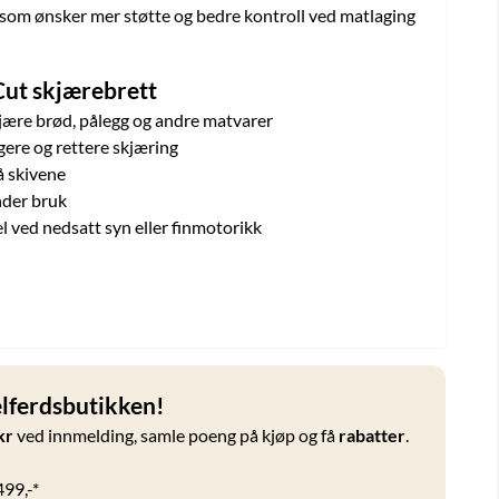
g som ønsker mer støtte og bedre kontroll ved matlaging
Cut skjærebrett
kjære brød, pålegg og andre matvarer
ggere og rettere skjæring
å skivene
nder bruk
l ved nedsatt syn eller finmotorikk
ferdsbutikken!
kr
ved innmelding, samle poeng på kjøp og få
rabatter
.
499,-*