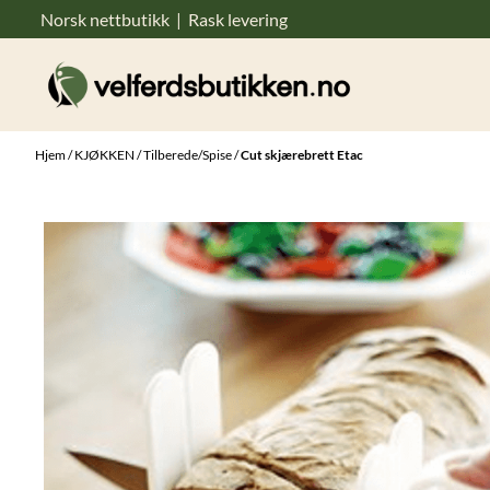
Norsk nettbutikk | Rask levering
Hopp til innhold
Hjem
/
KJØKKEN
/
Tilberede/Spise
/
Cut skjærebrett Etac