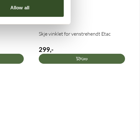
Allow all
Skje vinklet for venstrehendt Etac
299,-
Kjøp