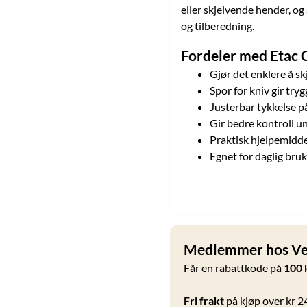
eller skjelvende hender, o
og tilberedning.
Fordeler med Etac 
Gjør det enklere å s
Spor for kniv gir try
Justerbar tykkelse p
Gir bedre kontroll u
Praktisk hjelpemidde
Egnet for daglig bruk
Medlemmer hos Vel
Får en rabattkode på
100 
Fri frakt
på kjøp over kr 2