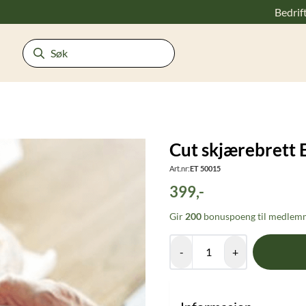
Bedrif
Cut skjærebrett 
Art.nr:
ET 50015
399,-
Gir
200
bonuspoeng til medlemm
-
+