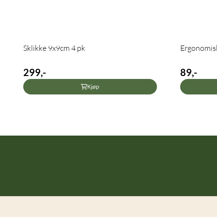
Sklikke 9x9cm 4 pk
Ergonomisk
299,-
89,-
Kjøp