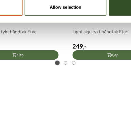
Allow selection
l tykt håndtak Etac
Light skje tykt håndtak Etac
249,-
Kjøp
Kjøp