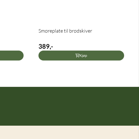
Smøreplate til brødskiver
389,-
Kjøp