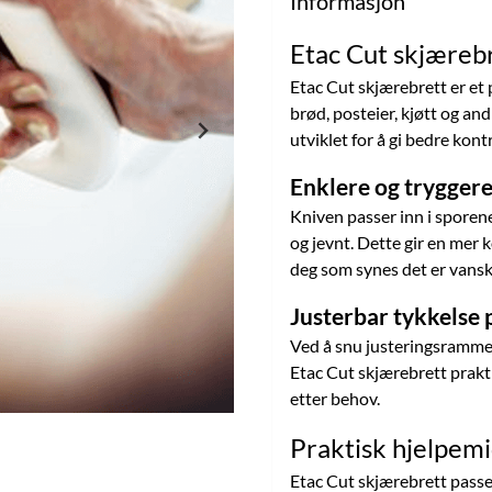
Informasjon
Etac Cut skjæreb
Etac Cut skjærebrett er et 
brød, posteier, kjøtt og an
utviklet for å gi bedre kont
Enklere og tryggere
Kniven passer inn i sporene
og jevnt. Dette gir en mer 
deg som synes det er vansk
Justerbar tykkelse 
Ved å snu justeringsrammen
Etac Cut skjærebrett prakti
etter behov.
Praktisk hjelpemi
Etac Cut skjærebrett passe