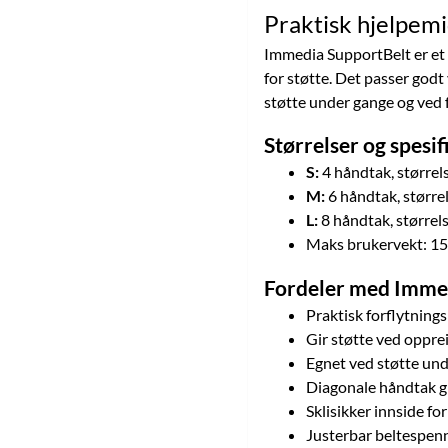
Praktisk hjelpemi
Immedia SupportBelt er et 
for støtte. Det passer godt
støtte under gange og ved f
Størrelser og spesi
S:
4 håndtak, større
M:
6 håndtak, størr
L:
8 håndtak, større
Maks brukervekt: 15
Fordeler med Imme
Praktisk forflytning
Gir støtte ved opprei
Egnet ved støtte un
Diagonale håndtak g
Sklisikker innside for
Justerbar beltespenn