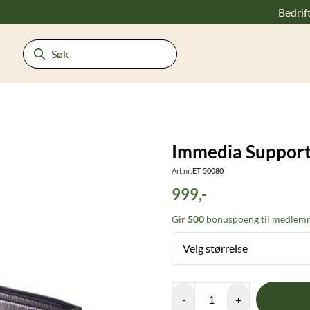
Bedrif
Immedia Support
Art.nr:
ET 50080
999,-
Gir
500
bonuspoeng til medlemm
Velg størrelse
-
+