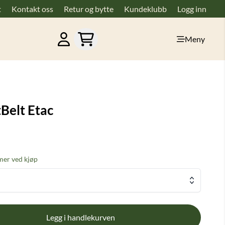
t
Kontakt oss
Retur og bytte
Kundeklubb
Logg inn
Meny
Belt Etac
er ved kjøp