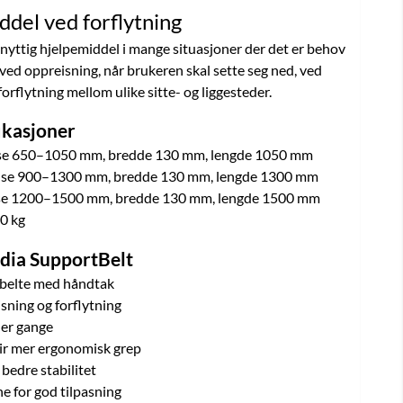
ddel ved forflytning
nyttig hjelpemiddel i mange situasjoner der det er behov
 ved oppreisning, når brukeren skal sette seg ned, ved
orflytning mellom ulike sitte- og liggesteder.
fikasjoner
lse 650–1050 mm, bredde 130 mm, lengde 1050 mm
else 900–1300 mm, bredde 130 mm, lengde 1300 mm
lse 1200–1500 mm, bredde 130 mm, lengde 1500 mm
0 kg
dia SupportBelt
sbelte med håndtak
sning og forflytning
der gange
ir mer ergonomisk grep
 bedre stabilitet
e for god tilpasning