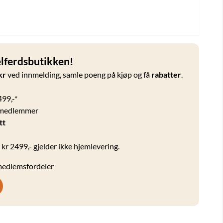
ferdsbutikken!
kr
ved innmelding, samle poeng på kjøp og få
rabatter
.
499,-*
 medlemmer
tt
 kr 2499,- gjelder ikke hjemlevering.
 medlemsfordeler