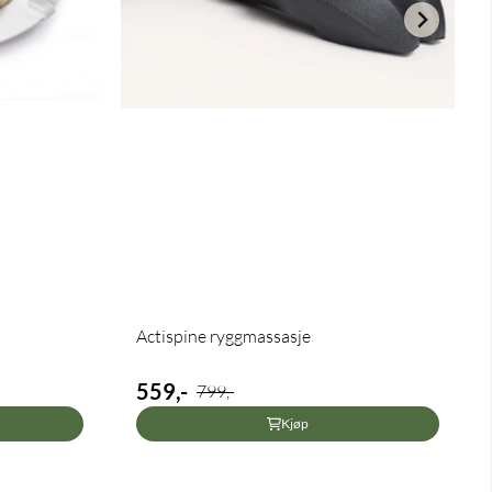
Actispine ryggmassasje
559,-
799,-
Kjøp