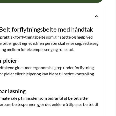
elt forflytningsbelte med håndtak
raktisk forflytningsbelte som gir støtte og hjelp ved
eltet er godt egnet når en person skal reise seg, sette seg,
tning mellom for eksempel seng og rullestol.
 pleier
dtakene gir et mer ergonomisk grep under forflytning.
or pleier eller hjelper og kan bidra til bedre kontroll og
bar løsning
materiale på innsiden som bidrar til at beltet sitter
rbare beltespennen gjør det enklere å tilpasse beltet til