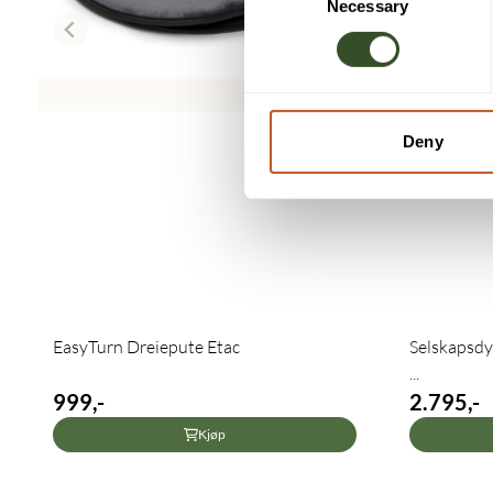
Necessary
Selection
Deny
EasyTurn Dreiepute Etac
Selskapsdyr
...
999,-
2.795,-
Kjøp