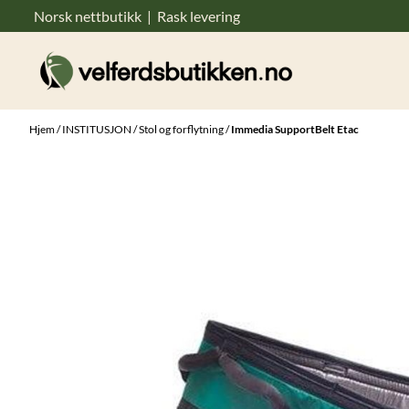
Norsk nettbutikk | Rask levering
Hopp til innhold
Hjem
/
INSTITUSJON
/
Stol og forflytning
/
Immedia SupportBelt Etac