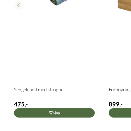
Sengekladd med stropper
Forhøynings
475,-
899,-
Kjøp