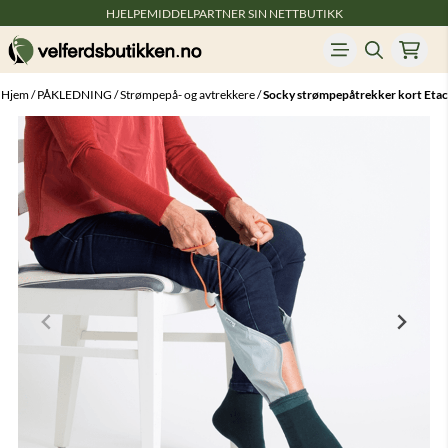
HJELPEMIDDELPARTNER SIN NETTBUTIKK
Hopp til innhold
Hjem
/
PÅKLEDNING
/
Strømpepå- og avtrekkere
/
Socky strømpepåtrekker kort Etac