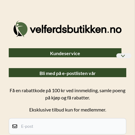
Kundeservice
Bedriftskunder
Bli med på e-postlisten vår
Ofte stilte spørsmål (FAQ)
Forsendelser og retur
Få en rabattkode på 100 kr ved innmelding, samle poeng
på kjøp og få rabatter.
Salgsbetingelser
Eksklusive tilbud kun for medlemmer.
Personvern
Kundeklubb
E-post
Om oss