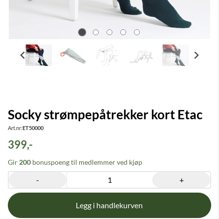
Socky strømpepåtrekker kort Etac
Art.nr:
ET50000
399,-
Gir
200
bonuspoeng til medlemmer ved kjøp
-
+