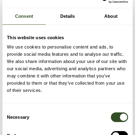
*Gratis frakt ved kjøp over kr 2499,- gjelder ikke
hjemlevering.
Consent
Details
About
Logg inn for å bruke dine medlemsfordeler
This website uses cookies
Logg inn for å bli medlem
We use cookies to personalise content and ads, to
provide social media features and to analyse our traffic.
We also share information about your use of our site with
Kanskje du også vil like disse
our social media, advertising and analytics partners who
may combine it with other information that you’ve
provided to them or that they’ve collected from your use
of their services.
Consent
Necessary
Selection