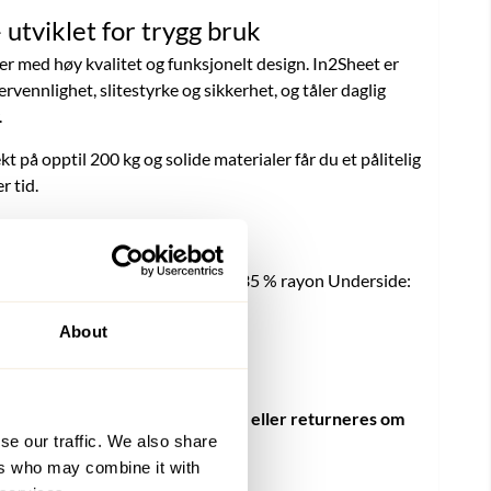
– utviklet for trygg bruk
ler med høy kvalitet og funksjonelt design. In2Sheet er
rvennlighet, slitestyrke og sikkerhet, og tåler daglig
.
på opptil 200 kg og solide materialer får du et pålitelig
r tid.
m2) 2000
 Absorberende: 65 % polyester/35 % rayon Underside:
Sateng: Polyester Håndtak: Nylon
About
l/m2
odukt og kan derfor ikke byttes eller returneres om
se our traffic. We also share
ers who may combine it with