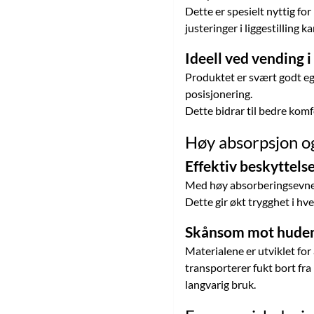
Dette er spesielt nyttig fo
justeringer i liggestilling 
Ideell ved vending i
Produktet er svært godt egn
posisjonering.
Dette bidrar til bedre komfo
Høy absorpsjon o
Effektiv beskyttels
Med høy absorberingsevne h
Dette gir økt trygghet i hv
Skånsom mot hude
Materialene er utviklet fo
transporterer fukt bort fra 
langvarig bruk.