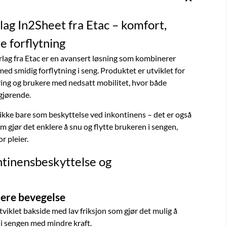
ag In2Sheet fra Etac – komfort,
e forflytning
lag fra Etac er en avansert løsning som kombinerer
d smidig forflytning i seng. Produktet er utviklet for
ering og brukere med nedsatt mobilitet, hvor både
gjørende.
ikke bare som beskyttelse ved inkontinens – det er også
m gjør det enklere å snu og flytte brukeren i sengen,
r pleier.
tinensbeskyttelse og
klere bevegelse
viklet bakside med lav friksjon som gjør det mulig å
 i sengen med mindre kraft.