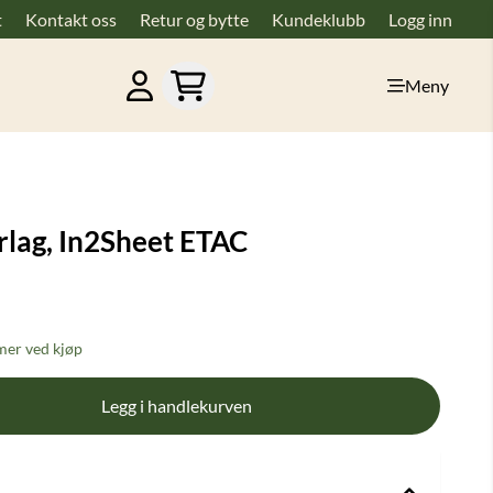
t
Kontakt oss
Retur og bytte
Kundeklubb
Logg inn
Meny
lag, In2Sheet ETAC
er ved kjøp