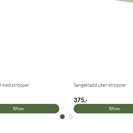
d med stropper
Sengekladd uten stropper
375,-
Kjøp
Kjøp