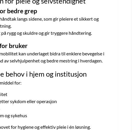
 for pleie og selvstendighet
for bedre grep
åndtak langs sidene, som gir pleiere et sikkert og
tning.
på rygg og skuldre og gir tryggere håndtering.
for bruker
bilitet kan underlaget bidra til enklere bevegelse i
rad av selvhjulpenhet og bedre mestring i hverdagen.
e behov i hjem og institusjon
emiddel for:
itet
 etter sykdom eller operasjon
s
em og sykehus
et for hygiene og effektiv pleie i én løsning.