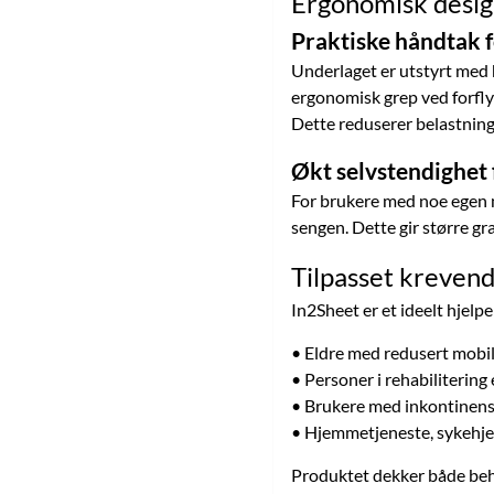
Ergonomisk design
Praktiske håndtak 
Underlaget er utstyrt med h
ergonomisk grep ved forfly
Dette reduserer belastning 
Økt selvstendighet 
For brukere med noe egen mo
sengen. Dette gir større g
Tilpasset krevend
In2Sheet er et ideelt hjelp
• Eldre med redusert mobil
• Personer i rehabilitering
• Brukere med inkontinen
• Hjemmetjeneste, sykehj
Produktet dekker både behov