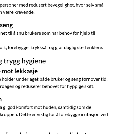
r personer med redusert bevegelighet, hvor selv små
kan være krevende.
 seng
et til å snu brukere som har behov for hjelp til
rt, forebygger trykksår og gjør daglig stell enklere.
g trygg hygiene
e mot lekkasje
older underlaget både bruker og seng tørr over tid.
erdagen og reduserer behovet for hyppige skift.
n
r å gi god komfort mot huden, samtidig som de
kroppen. Dette er viktig for å forebygge irritasjon ved