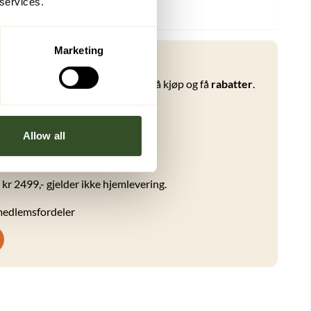
 services.
Marketing
ferdsbutikken!
kr
ved innmelding, samle poeng på kjøp og få
rabatter
.
499,-*
 medlemmer
Allow all
tt
 kr 2499,- gjelder ikke hjemlevering.
 medlemsfordeler