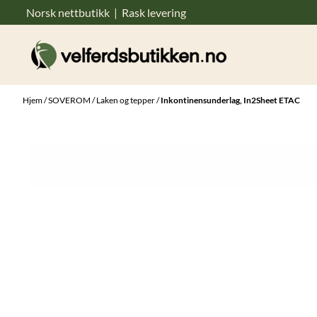
Norsk nettbutikk | Rask levering
Hopp til innhold
Hjem
/
SOVEROM
/
Laken og tepper
/
Inkontinensunderlag, In2Sheet ETAC