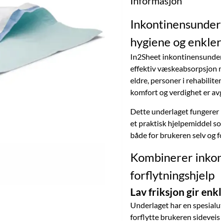
Informasjon
Inkontinensunderl
hygiene og enkler
In2Sheet inkontinensunder
effektiv væskeabsorpsjon me
eldre, personer i rehabilit
komfort og verdighet er av
Dette underlaget fungerer 
et praktisk hjelpemiddel so
både for brukeren selv og fo
Kombinerer inkon
forflytningshjelp
Lav friksjon gir en
Underlaget har en spesialut
forflytte brukeren sideveis