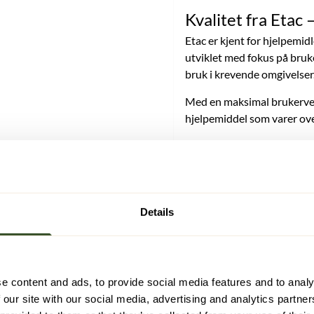
Kvalitet fra Etac 
Etac er kjent for hjelpemid
utviklet med fokus på bruke
bruk i krevende omgivelser
Med en maksimal brukervekt 
hjelpemiddel som varer ove
Spesifikasjoner
Absorberingsevne (ml/
Materiale Topp: Polyester
Polyester med PU-belegg 
Details
Absorberingsevne: 2000m
NB! Dette er et hygienepr
e content and ads, to provide social media features and to analy
forpakningen er brutt.
 our site with our social media, advertising and analytics partn