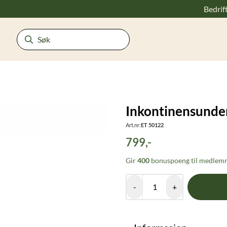
Bedrif
Inkontinensunder
Art.nr:
ET 50122
799,-
Gir
400
bonuspoeng til medlemm
-
+