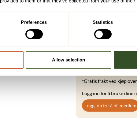
 provided to them or that they’ve collected from your use of their
Preferences
Statistics
Medlemmer hos Vel
Får en rabattkode på
100 
Fri frakt
på kjøp over kr 2
Eksklusive tilbud
kun for
Allow selection
4000 poeng = 200 kr raba
*Gratis frakt ved kjøp over
Logg inn for å bruke dine
Logg inn for å bli medlem