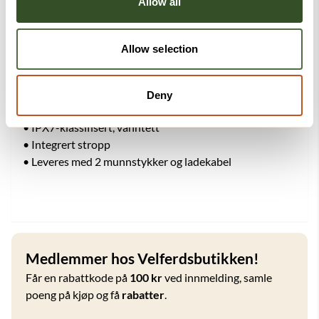
Allow all
Viktige egenskaper
• Fem rengjøringsmoduser
Allow selection
• Intelligent kontrollsystem
• Vanntank på 200 ml
• Opptil 30 dagers batteritid ved normal bruk
Deny
• Type-C-lading
• IPX7-klassifisert, vanntett
• Integrert stropp
• Leveres med 2 munnstykker og ladekabel
Medlemmer hos Velferdsbutikken!
Får en rabattkode på
100 kr
ved innmelding, samle
poeng på kjøp og få
rabatter
.