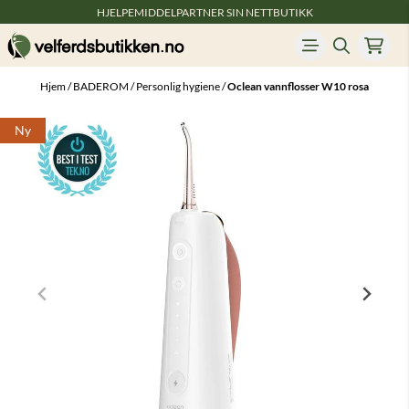
HJELPEMIDDELPARTNER SIN NETTBUTIKK
Hopp til innhold
Hjem
/
BADEROM
/
Personlig hygiene
/
Oclean vannflosser W10 rosa
Ny