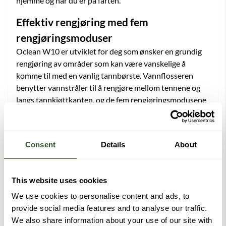
hjemme og når du er på farten.
Effektiv rengjøring med fem
rengjøringsmoduser
Oclean W10 er utviklet for deg som ønsker en grundig
rengjøring av områder som kan være vanskelige å
komme til med en vanlig tannbørste. Vannflosseren
benytter vannstråler til å rengjøre mellom tennene og
langs tannkjøttkanten, og de fem rengjøringsmodusene
gjør det enkelt å velge en innstilling som passer dine
behov og preferanser.
Som et supplement til tannpussen bidrar vannflosseren
Consent
Details
About
til en grundig og komfortabel rengjøringsrutine.
Lang batteritid og enkel lading
This website uses cookies
Med opptil 30 dagers batteritid ved normal bruk trenger
We use cookies to personalise content and ads, to
du ikke å lade vannflosseren ofte. Dette gjør Oclean
provide social media features and to analyse our traffic.
W10 til et godt valg både for daglig bruk hjemme og for
We also share information about your use of our site with