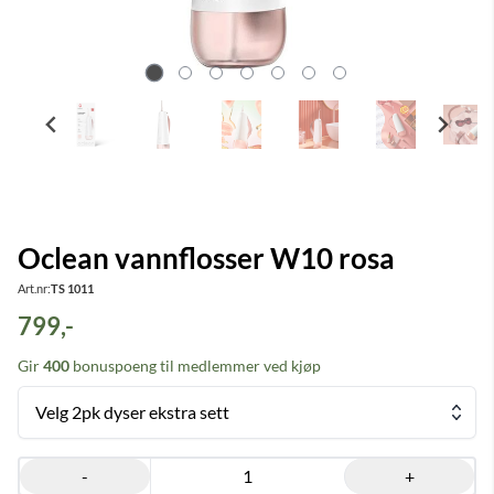
Oclean vannflosser W10 rosa
Art.nr:
TS 1011
799,-
Gir
400
bonuspoeng til medlemmer ved kjøp
Velg 2pk dyser ekstra sett
-
+