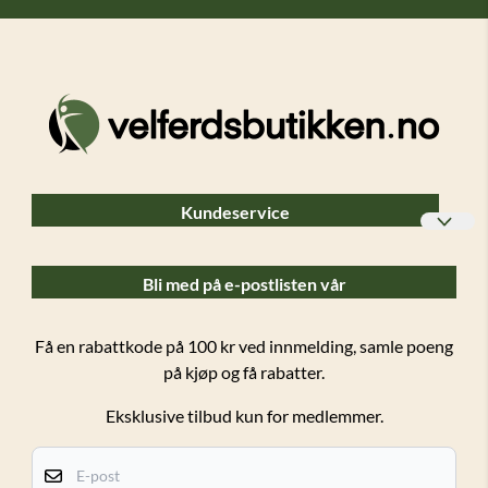
Kundeservice
Bedriftskunder
Bli med på e-postlisten vår
Ofte stilte spørsmål (FAQ)
Forsendelser og retur
Få en rabattkode på 100 kr ved innmelding, samle poeng
på kjøp og få rabatter.
Salgsbetingelser
Eksklusive tilbud kun for medlemmer.
Personvern
Kundeklubb
E-post