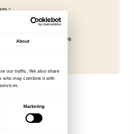
499,-*
 medlemmer
tt
 kr 2499,- gjelder ikke hjemlevering.
About
 medlemsfordeler
se our traffic. We also share
ers who may combine it with
 services.
Marketing