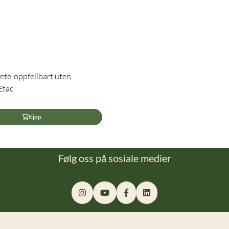
sete-oppfellbart uten
Etac
Kjøp
Følg oss på sosiale medier