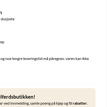
n
t dusjsete
rep
, og noe lengre leveringstid må påregnes. varen kan ikke
ferdsbutikken!
kr
ved innmelding, samle poeng på kjøp og få
rabatter
.