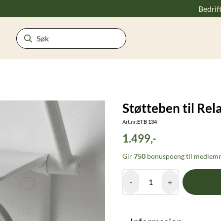
Bedrif
Støtteben til Rel
Art.nr:
ETB 134
1.499,-
Gir
750
bonuspoeng til medlemm
-
+