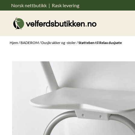
Norsk nettbutikk | Rask levering
Hopp til innhold
Hjem
/
BADEROM
/
Dusjkrakker og -stoler
/
Støtteben til Relax dusjsete