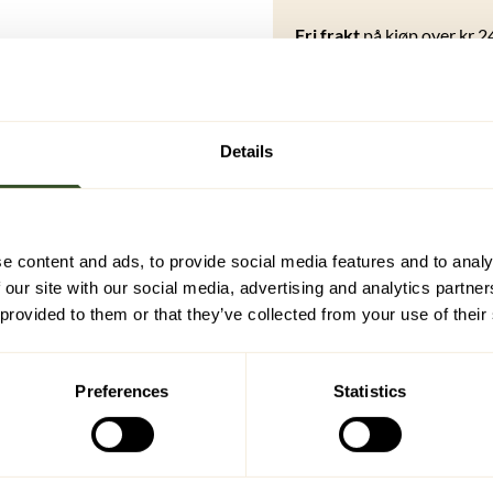
Fri frakt
på kjøp over kr 2
Eksklusive tilbud
kun for
4000 poeng = 200 kr raba
*Gratis frakt ved kjøp over
Details
Logg inn for å bruke dine
Logg inn for å bli medlem
e content and ads, to provide social media features and to analy
 our site with our social media, advertising and analytics partn
 provided to them or that they’ve collected from your use of their
Preferences
Statistics