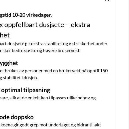
ngstid 10-20 virkedager.
x oppfellbart dusjsete – ekstra
ghet
art dusjsete gir ekstra stabilitet og økt sikkerhet under
ønsker bedre støtte og høyere brukervekt.
rygghet
et brukes av personer med en brukervekt på opptil 150
 stabilitet i dusjen.
 optimal tilpasning
re, slik at de enkelt kan tilpasses ulike behov og
gode doppsko
oene gir godt grep mot underlaget og bidrar til økt