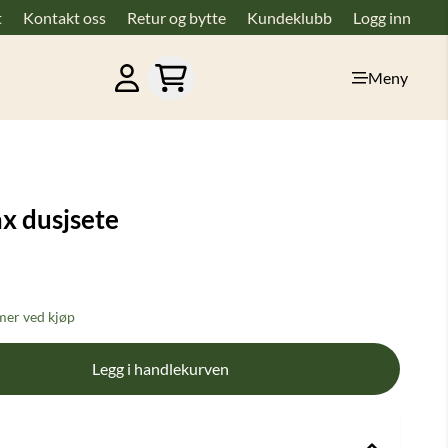
t
Kontakt oss
Retur og bytte
Kundeklubb
Logg inn
Meny
ax dusjsete
er ved kjøp