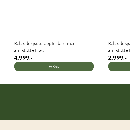
Relax dusjsete-oppfellbart med
Relax dusj
armstøtte Etac
armstøtte 
4.999,-
2.999,-
Kjøp