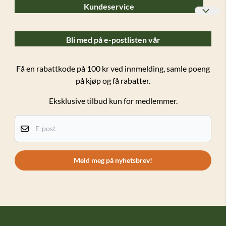
Kundeservice
Bedriftskunder
Bli med på e-postlisten vår
Ofte stilte spørsmål (FAQ)
Forsendelser og retur
Få en rabattkode på 100 kr ved innmelding, samle poeng
på kjøp og få rabatter.
Salgsbetingelser
Eksklusive tilbud kun for medlemmer.
Personvern
Kundeklubb
E-post
Om oss
Kontakt oss
Meld meg på nyhetsbrev!