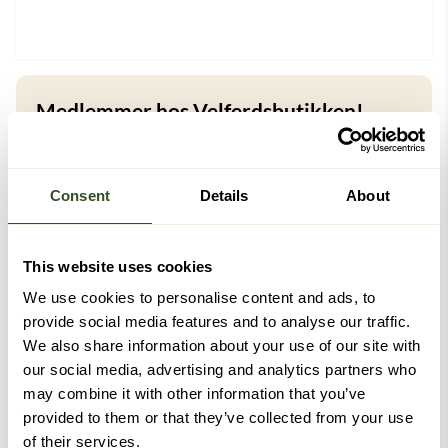
Medlemmer hos Velferdsbutikken!
Får en rabattkode på
100 kr
ved innmelding, samle
poeng på kjøp og få
rabatter
.
Consent
Details
About
Fri frakt
på kjøp over kr 2499,-*
Eksklusive tilbud
kun for medlemmer
4000 poeng = 200 kr rabatt
This website uses cookies
We use cookies to personalise content and ads, to
*Gratis frakt ved kjøp over kr 2499,- gjelder ikke
provide social media features and to analyse our traffic.
hjemlevering.
We also share information about your use of our site with
Logg inn for å bruke dine medlemsfordeler
our social media, advertising and analytics partners who
may combine it with other information that you’ve
Logg inn for å bli medlem
provided to them or that they’ve collected from your use
of their services.