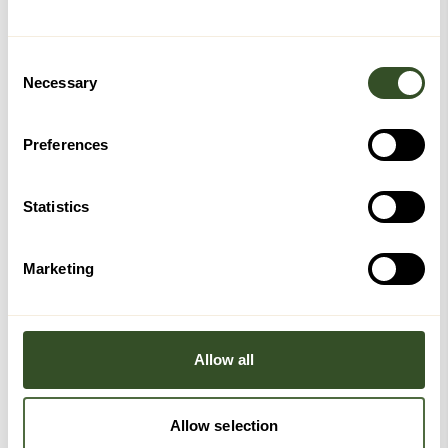
Consent
Kanskje du også vil like disse
Necessary
Selection
Preferences
Statistics
Marketing
Allow all
Allow selection