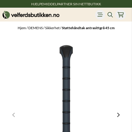
HJELPEMIDDELPARTNER SIN NETTBUTIKK
Hopp til innhold
Hjem
/
DEMENS
/
Sikkerhet
/
Støttehåndtak antrasittgrå 45 cm