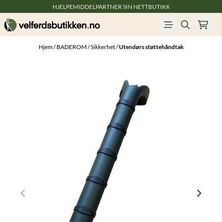
HJELPEMIDDELPARTNER SIN NETTBUTIKK
Hopp til innhold
Hjem
/
BADEROM
/
Sikkerhet
/
Utendørs støttehåndtak