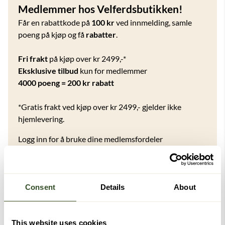
Medlemmer hos Velferdsbutikken!
Får en rabattkode på
100 kr
ved innmelding, samle
poeng på kjøp og få
rabatter
.
Fri frakt
på kjøp over kr 2499,-*
Eksklusive tilbud
kun for medlemmer
4000 poeng = 200 kr rabatt
*Gratis frakt ved kjøp over kr 2499,- gjelder ikke
hjemlevering.
Logg inn for å bruke dine medlemsfordeler
Logg inn for å bli medlem
Consent
Details
About
Kanskje du også vil like disse
This website uses cookies