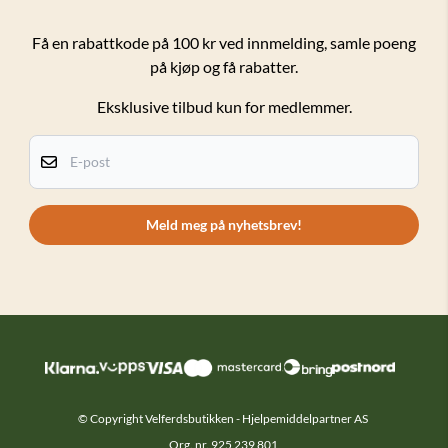
Forsendelser og retur
Få en rabattkode på 100 kr ved innmelding, samle poeng
på kjøp og få rabatter.
Salgsbetingelser
Eksklusive tilbud kun for medlemmer.
Personvern
Kundeklubb
E-post
Om oss
Kontakt oss
Meld meg på nyhetsbrev!
© Copyright Velferdsbutikken - Hjelpemiddelpartner AS
Org. nr. 925 239 801