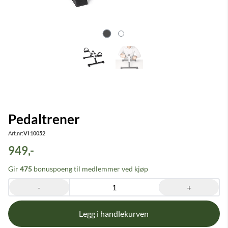
Pedaltrener
Art.nr:
VI 10052
949,-
Gir
475
bonuspoeng til medlemmer ved kjøp
-
+