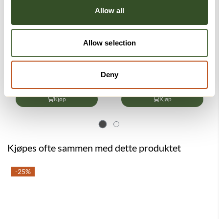
Allow all
Allow selection
Letti 3 hjuls rullator
ALLÉ lett rullator
(lettvekt)
Deny
3.399,-
10.995,-
3.999,-
Kjøp
Kjøp
Kjøpes ofte sammen med dette produktet
-25%