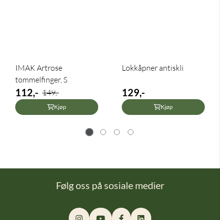
IMAK Artrose
Lokkåpner antiskli
tommelfinger, S
112,-
129,-
149,-
Kjøp
Kjøp
Følg oss på sosiale medier