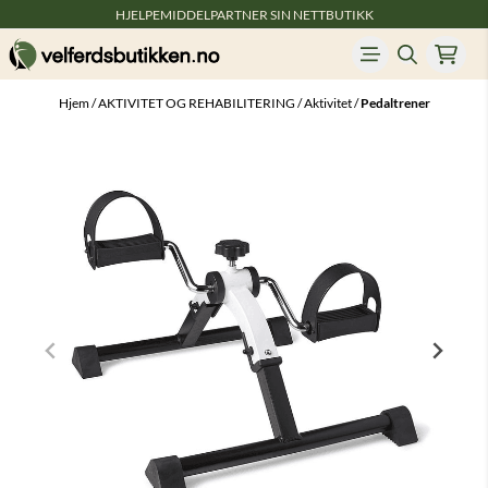
HJELPEMIDDELPARTNER SIN NETTBUTIKK
Hopp til innhold
Hjem
/
AKTIVITET OG REHABILITERING
/
Aktivitet
/
Pedaltrener