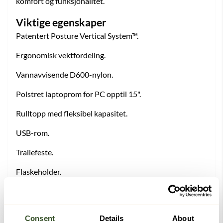
komfort og funksjonalitet.
Viktige egenskaper
Patentert Posture Vertical System™.
Ergonomisk vektfordeling.
Vannavvisende D600-nylon.
Polstret laptoprom for PC opptil 15".
Rulltopp med fleksibel kapasitet.
USB-rom.
Trallefeste.
Flaskeholder.
Kapasitet: 21–31 liter.
Mål (lukket): 29 × 16 × 44 cm.
Consent
Details
About