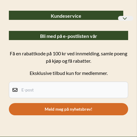
Kundeservice
Bedriftskunder
Bli med på e-postlisten vår
Ofte stilte spørsmål (FAQ)
Forsendelser og retur
Få en rabattkode på 100 kr ved innmelding, samle poeng
på kjøp og få rabatter.
Salgsbetingelser
Eksklusive tilbud kun for medlemmer.
Personvern
Kundeklubb
E-post
Om oss
Kontakt oss
Meld meg på nyhetsbrev!