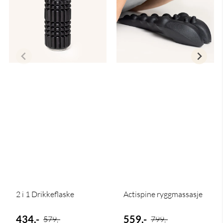
2 i 1 Drikkeflaske
Actispine ryggmassasje
434,-
559,-
579,-
799,-