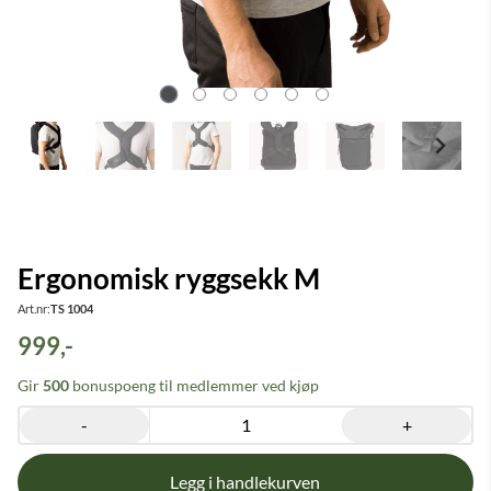
Ergonomisk ryggsekk M
Art.nr:
TS 1004
999,-
Gir
500
bonuspoeng til medlemmer ved kjøp
-
+