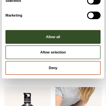
Logg inn for å bli medlem
Statistics
Marketing
Kanskje du også vil like disse
-25%
-30%
Allow all
Allow selection
Deny