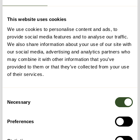
Anbefales for personer under 175 cm.
This website uses cookies
We use cookies to personalise content and ads, to
provide social media features and to analyse our traffic.
We also share information about your use of our site with
Medlemmer hos Velferdsbutikken!
our social media, advertising and analytics partners who
Får en rabattkode på
100 kr
ved innmelding, samle
may combine it with other information that you’ve
poeng på kjøp og få
rabatter
.
provided to them or that they’ve collected from your use
of their services.
Fri frakt
på kjøp over kr 2499,-*
Eksklusive tilbud
kun for medlemmer
4000 poeng = 200 kr rabatt
Consent
Necessary
Selection
*Gratis frakt ved kjøp over kr 2499,- gjelder ikke
hjemlevering.
Preferences
Logg inn for å bruke dine medlemsfordeler