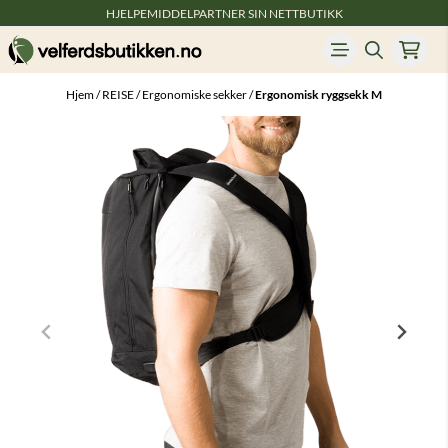
HJELPEMIDDELPARTNER SIN NETTBUTIKK
Hopp til innhold
Hjem
/
REISE
/
Ergonomiske sekker
/
Ergonomisk ryggsekk M