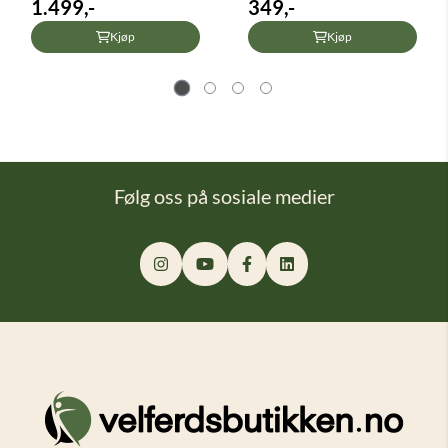
...
1.499,-
349,-
Kjøp
Kjøp
Følg oss på sosiale medier