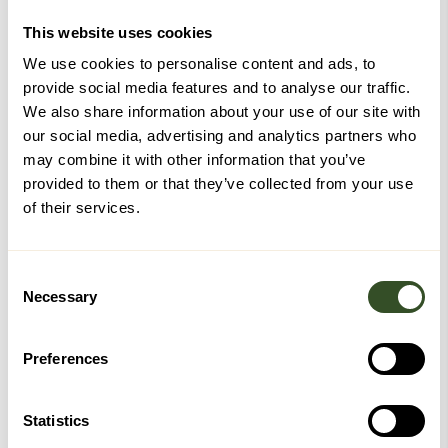
This website uses cookies
We use cookies to personalise content and ads, to
Medlemmer hos Velferdsbutikken!
provide social media features and to analyse our traffic.
We also share information about your use of our site with
Får en rabattkode på
100 kr
ved innmelding, samle
our social media, advertising and analytics partners who
poeng på kjøp og få
rabatter
.
may combine it with other information that you’ve
provided to them or that they’ve collected from your use
Fri frakt
på kjøp over kr 2499,-*
of their services.
Eksklusive tilbud
kun for medlemmer
4000 poeng = 200 kr rabatt
Consent
*Gratis frakt ved kjøp over kr 2499,- gjelder ikke
Necessary
Selection
hjemlevering.
Logg inn for å bruke dine medlemsfordeler
Preferences
Logg inn for å bli medlem
Statistics