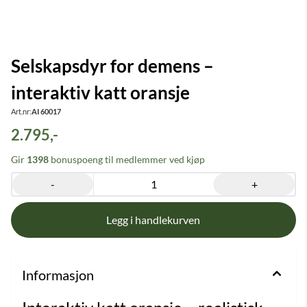
Selskapsdyr for demens –
interaktiv katt oransje
Art.nr:
AI 60017
2.795,-
Gir
1398
bonuspoeng til medlemmer ved kjøp
-
+
Informasjon