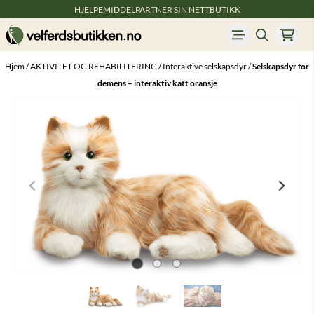
HJELPEMIDDELPARTNER SIN NETTBUTIKK
Hopp til innhold
Hjem
/
AKTIVITET OG REHABILITERING
/
Interaktive selskapsdyr
/
Selskapsdyr for
demens – interaktiv katt oransje