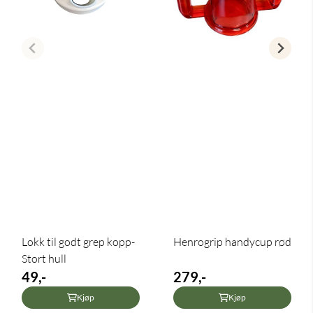
Lokk til godt grep kopp-
Henrogrip handycup rød
Stort hull
49,-
279,-
Kjøp
Kjøp